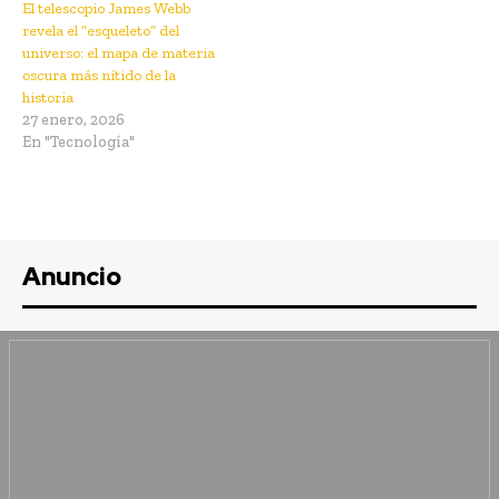
El telescopio James Webb
revela el “esqueleto” del
universo: el mapa de materia
oscura más nítido de la
historia
27 enero, 2026
En "Tecnología"
Anuncio