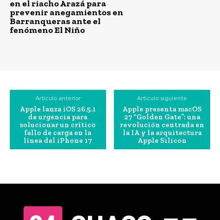
en el riacho Arazá para
prevenir anegamientos en
Barranqueras ante el
fenómeno El Niño
Artículo anterior
Artículo siguiente
Apple lanza iOS 26.5.1
Apple presenta macOS
de urgencia para
27 “Golden Gate”: una
solucionar un crítico
revolución centrada en
fallo de carga en la
la IA y la arquitectura
línea del iPhone 17
Apple Silicon