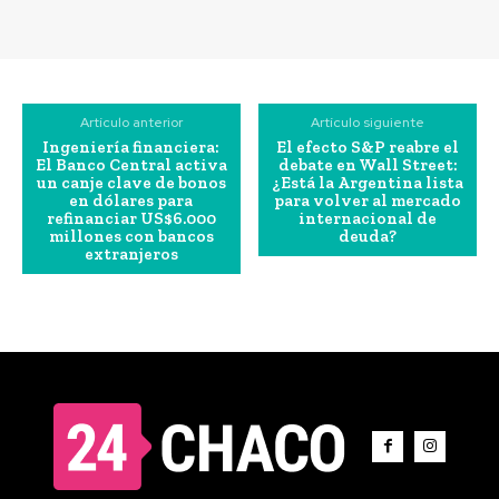
Artículo anterior
Artículo siguiente
Ingeniería financiera:
El efecto S&P reabre el
El Banco Central activa
debate en Wall Street:
un canje clave de bonos
¿Está la Argentina lista
en dólares para
para volver al mercado
refinanciar US$6.000
internacional de
millones con bancos
deuda?
extranjeros