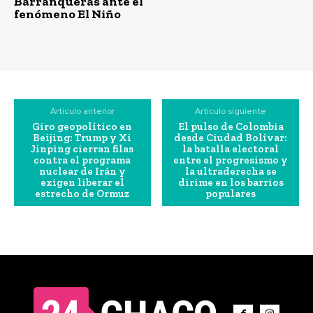
Barranqueras ante el
fenómeno El Niño
Artículo anterior
Artículo siguiente
Giro geopolítico en
El pulso de Colombia
Beijing: Trump y Xi
desde Ciudad Bolívar:
Jinping cierran filas
la batalla electoral
contra el programa
entre el progresismo y
nuclear de Irán y
la ultraderecha se
exigen liberar el
dirime en los barrios
estrecho de Ormuz
populares