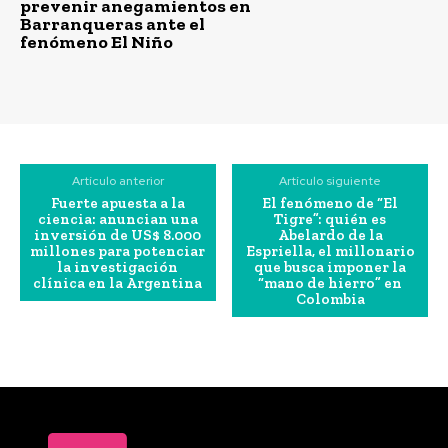
prevenir anegamientos en
Barranqueras ante el
fenómeno El Niño
Artículo anterior
Artículo siguiente
Fuerte apuesta a la
El fenómeno de “El
ciencia: anuncian una
Tigre”: quién es
inversión de US$ 8.000
Abelardo de la
millones para potenciar
Espriella, el millonario
la investigación
que busca imponer la
clínica en la Argentina
“mano de hierro” en
Colombia