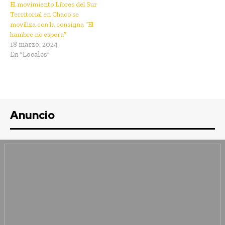
El movimiento Libres del Sur
Territorial en Chaco se
moviliza con la consigna “El
hambre no espera”
18 marzo, 2024
En "Locales"
Anuncio