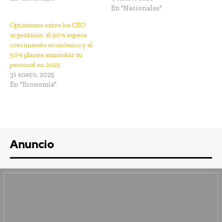
En "Nacionales"
Optimismo entre los CEO
argentinos: el 90% espera
crecimiento económico y el
50% planea aumentar su
personal en 2025
31 enero, 2025
En "Economía"
Anuncio