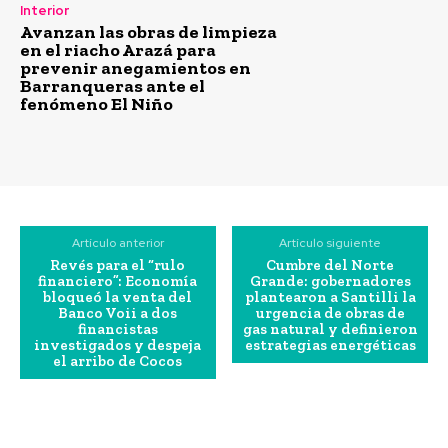
Interior
Avanzan las obras de limpieza
en el riacho Arazá para
prevenir anegamientos en
Barranqueras ante el
fenómeno El Niño
Artículo anterior
Artículo siguiente
Revés para el “rulo
Cumbre del Norte
financiero”: Economía
Grande: gobernadores
bloqueó la venta del
plantearon a Santilli la
Banco Voii a dos
urgencia de obras de
financistas
gas natural y definieron
investigados y despeja
estrategias energéticas
el arribo de Cocos