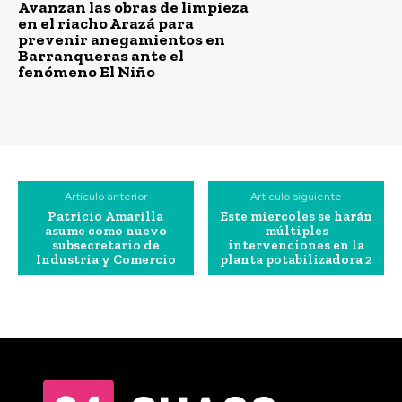
Avanzan las obras de limpieza
en el riacho Arazá para
prevenir anegamientos en
Barranqueras ante el
fenómeno El Niño
Artículo anterior
Artículo siguiente
Patricio Amarilla
Este miercoles se harán
asume como nuevo
múltiples
subsecretario de
intervenciones en la
Industria y Comercio
planta potabilizadora 2