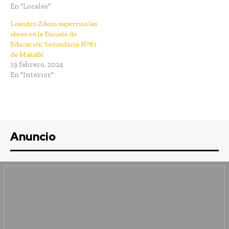
En "Locales"
Leandro Zdero supervisó las
obras en la Escuela de
Educación Secundaria N°81
de Makallé.
19 febrero, 2024
En "Interior"
Anuncio