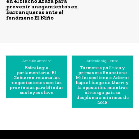
en el riacho Arazá para
prevenir anegamientos en
Barranqueras ante el
fenómeno El Niño
Artículo anterior
Artículo siguiente
Estrategia
Tormenta política y
parlamentaria: El
primavera financiera:
Gobierno relanza las
Milei sostiene a Adorni
negociaciones con las
bajo el fuego de Macri y
provincias para blindar
la oposición, mientras
sus leyes clave
el riesgo país se
desploma a mínimos de
2018