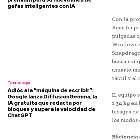
gafas inteligentes con IA
Con la pro
Acer ha pr
pulgadas q
Windows s
Snapdragon
busca romp
usuario mu
táctil y el
Tecnología
Adiós a la “máquina de escribir”:
El equipo 
Google lanza DiffusionGemma, la
IA gratuita que redacta por
1,34 kg en 
bloques y supera la velocidad de
bisagra de
ChatGPT
los modos d
Eficiencia