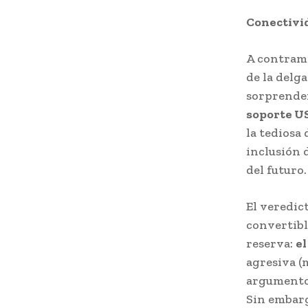
Conectivid
A contrama
de la delg
sorprenden
soporte US
la tediosa
inclusión 
del futuro.
El veredic
convertibl
reserva:
el
agresiva (
argumentos
Sin embarg