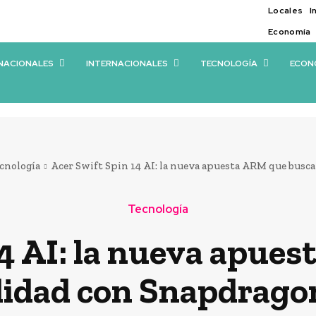
Locales
I
Economía
NACIONALES
INTERNACIONALES
TECNOLOGÍA
ECON
cnología
Acer Swift Spin 14 AI: la nueva apuesta ARM que busca
Tecnología
14 AI: la nueva apue
lidad con Snapdragon