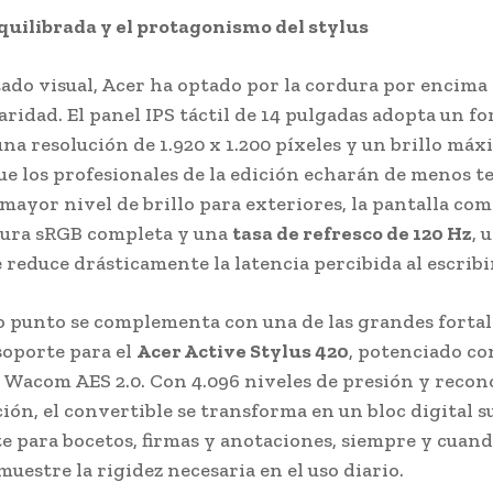
quilibrada y el protagonismo del stylus
tado visual, Acer ha optado por la cordura por encima 
aridad. El panel IPS táctil de 14 pulgadas adopta un f
una resolución de 1.920 x 1.200 píxeles y un brillo má
ue los profesionales de la edición echarán de menos t
mayor nivel de brillo para exteriores, la pantalla co
tura sRGB completa y una
tasa de refresco de 120 Hz
, 
 reduce drásticamente la latencia percibida al escribir
o punto se complementa con una de las grandes fortal
 soporte para el
Acer Active Stylus 420
, potenciado co
 Wacom AES 2.0. Con 4.096 niveles de presión y reco
ción, el convertible se transforma en un bloc digital
 para bocetos, firmas y anotaciones, siempre y cuand
uestre la rigidez necesaria en el uso diario.