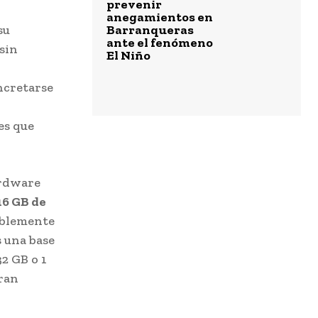
prevenir
anegamientos en
su
Barranqueras
ante el fenómeno
sin
El Niño
ncretarse
es que
ardware
16 GB de
ablemente
s una base
32 GB o 1
ran