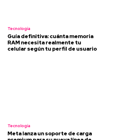
Tecnología
Guía definitiva: cuánta memoria
RAM necesita realmente tu
celular según tu perfil de usuario
Tecnología
Meta lanza un soporte de carga
premium para su nueva línea de