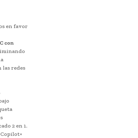
os en favor
C con
eliminando
la
 las redes
s
bajo
queta
os
ado 2 en 1.
“Copilot+