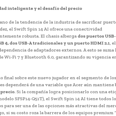
ad inteligente y el desafío del precio
no de la tendencia de la industria de sacrificar puert
adez, el Swift Spin 14 AI ofrece una conectividad
temente robusta. El chasis alberga
dos puertos USB-
B 4, dos USB-A tradicionales y un puerto HDMI 2.1
, 
 dependencia de adaptadores externos. A esto se suma 
de Wi-Fi 7 y Bluetooth 6.0, garantizando su vigencia en
to final sobre este nuevo jugador en el segmento de lo
es dependerá de una variable que Acer aún mantiene 
 precio
. Si la compañía logra posicionarlo con una eti
modelo SFSP14-Q51T), el Swift Spin 14 AI tiene todos l
 para ser una de las opciones más atractivas del merc
o, si su costo roza la barrera de los equipos premium 