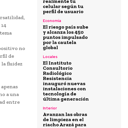
realmente tu
celular según tu
perfil de usuario
rsatilidad,
Economía
 14
El riesgo país sube
y alcanza los 450
stema
puntos impulsado
por la cautela
global
ositivo no
fil de
Locales
El Instituto
la fluidez
Consultorio
Radiológico
Resistencia
inauguró nuevas
a apenas
instalaciones con
tecnología de
rno a una
última generación
dad entre
Interior
Avanzan las obras
de limpieza en el
riacho Arazá para