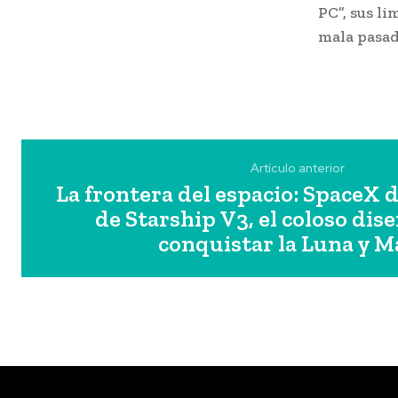
PC”, sus l
mala pasad
Artículo anterior
La frontera del espacio: SpaceX d
de Starship V3, el coloso dis
conquistar la Luna y M