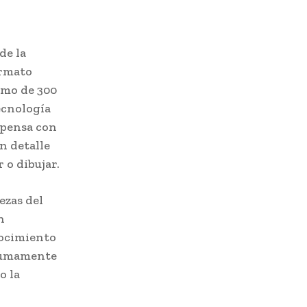
de la
ormato
ximo de 300
ecnología
mpensa con
un detalle
 o dibujar.
ezas del
n
nocimiento
 sumamente
o la