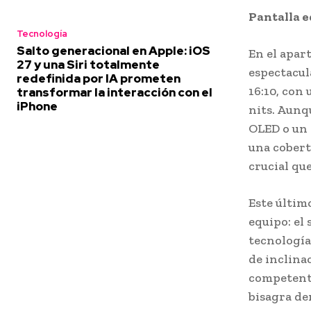
Pantalla e
Tecnología
Salto generacional en Apple: iOS
En el apar
27 y una Siri totalmente
espectacul
redefinida por IA prometen
16:10, con 
transformar la interacción con el
iPhone
nits. Aunq
OLED o un 
una cober
crucial que
Este últim
equipo: el
tecnología
de inclina
competente
bisagra dem