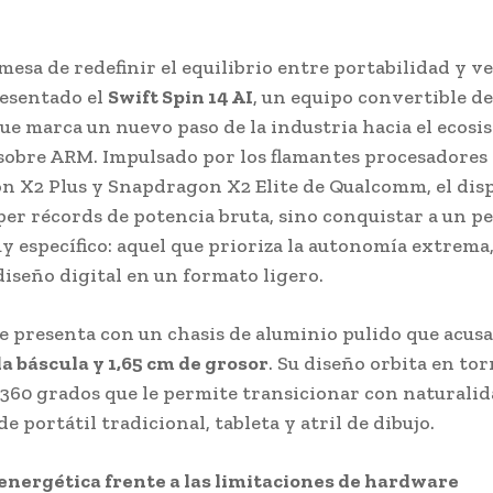
mesa de redefinir el equilibrio entre portabilidad y ve
esentado el
Swift Spin 14 AI
, un equipo convertible de
ue marca un nuevo paso de la industria hacia el ecosi
obre ARM. Impulsado por los flamantes procesadores
 X2 Plus y Snapdragon X2 Elite de Qualcomm, el disp
er récords de potencia bruta, sino conquistar a un per
y específico: aquel que prioriza la autonomía extrema, 
 diseño digital en un formato ligero.
se presenta con un chasis de aluminio pulido que acus
la báscula y 1,65 cm de grosor
. Su diseño orbita en to
 360 grados que le permite transicionar con naturali
e portátil tradicional, tableta y atril de dibujo.
 energética frente a las limitaciones de hardware