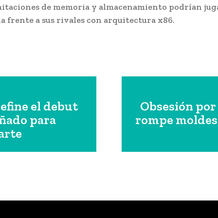
imitaciones de memoria y almacenamiento podrían jug
a frente a sus rivales con arquitectura x86.
efine el debut
Obsesión por 
eñado para
rompe moldes e
arte