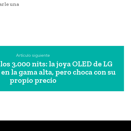
arle una
Artículo siguiente
los 3.000 nits: la joya OLED de LG
n la gama alta, pero choca con su
propio precio