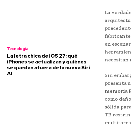
La verdade
arquitectu
precedente
fabricante
en escenar
Tecnología
herramient
La letra chica de iOS 27: qué
necesitan 
iPhones se actualizan y quiénes
se quedan afuera de la nueva Siri
AI
Sin embarg
presenta u
memoria R
como daño 
sólida para
TB restrin
multitarea