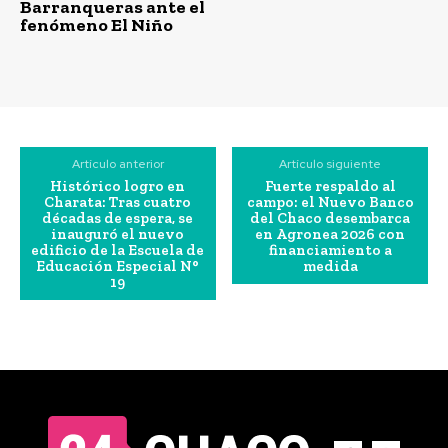
Barranqueras ante el
fenómeno El Niño
Artículo anterior
Artículo siguiente
Histórico logro en
Fuerte respaldo al
Charata: Tras cuatro
campo: el Nuevo Banco
décadas de espera, se
del Chaco desembarca
inauguró el nuevo
en Agronea 2026 con
edificio de la Escuela de
financiamiento a
Educación Especial N°
medida
19