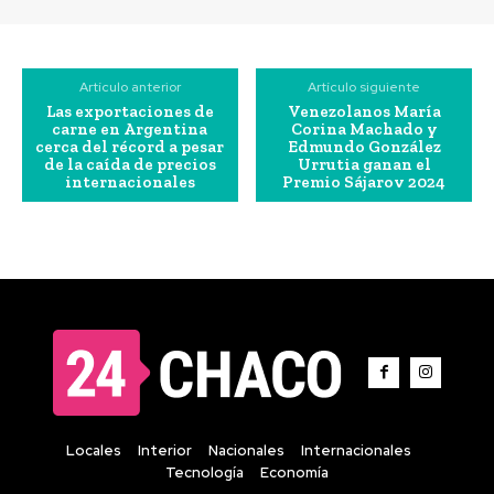
Artículo anterior
Artículo siguiente
Las exportaciones de
Venezolanos María
carne en Argentina
Corina Machado y
cerca del récord a pesar
Edmundo González
de la caída de precios
Urrutia ganan el
internacionales
Premio Sájarov 2024
Locales
Interior
Nacionales
Internacionales
Tecnología
Economía