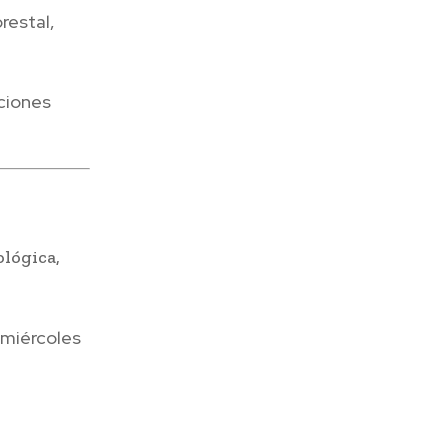
restal,
ciones
ológica,
 miércoles