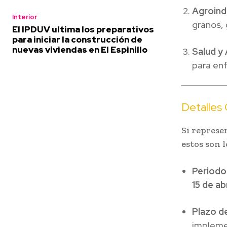
Agroind
Interior
granos, 
El IPDUV ultima los preparativos
para iniciar la construcción de
nuevas viviendas en El Espinillo
Salud y
para en
Detalles 
Si represe
estos son 
Periodo 
15 de ab
Plazo d
impleme