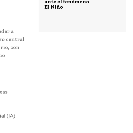
ante el fenómeno
El Niño
eder a
ivo central
rio, con
mo
reas
al (IA),