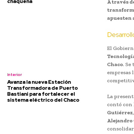
chaqueña
A través d
transform
apuesten a
Desarrollo
El Gobiern
Tecnología
Chaco
. Se
empresas l
Interior
competitiv
Avanza la nueva Estación
Transformadora de Puerto
Bastiani para fortalecer el
La present
sistema eléctrico del Chaco
contó con 
Gutiérrez
Alejandro
consolidar