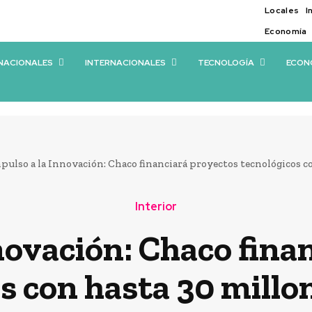
Locales
I
Economía
NACIONALES
INTERNACIONALES
TECNOLOGÍA
ECON
pulso a la Innovación: Chaco financiará proyectos tecnológicos co
Interior
novación: Chaco fina
s con hasta 30 millo