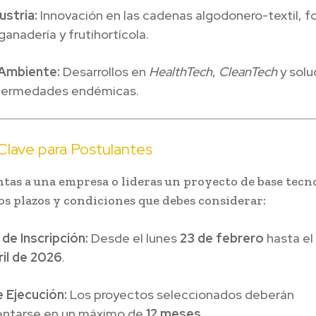
ustria:
Innovación en las cadenas algodonero-textil, fo
ganadería y frutihortícola.
 Ambiente:
Desarrollos en
HealthTech
,
CleanTech
y solu
fermedades endémicas.
Clave para Postulantes
ntas a una empresa o lideras un proyecto de base tecn
los plazos y condiciones que debes considerar:
de Inscripción:
Desde el lunes
23 de febrero
hasta el
ril de 2026
.
e Ejecución:
Los proyectos seleccionados deberán
ntarse en un máximo de
12 meses
.