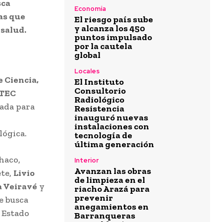
sca
Economía
as que
El riesgo país sube
y alcanza los 450
 salud.
puntos impulsado
por la cautela
global
Locales
 Ciencia,
El Instituto
Consultorio
TEC
Radiológico
ñada para
Resistencia
inauguró nuevas
instalaciones con
lógica.
tecnología de
última generación
haco,
Interior
Avanzan las obras
ete,
Livio
de limpieza en el
a Veiravé
y
riacho Arazá para
prevenir
ue busca
anegamientos en
l Estado
Barranqueras