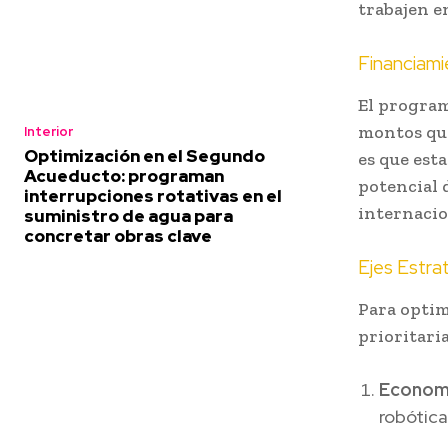
trabajen e
Financiami
El program
montos que
Interior
Optimización en el Segundo
es que est
Acueducto: programan
potencial 
interrupciones rotativas en el
internacio
suministro de agua para
concretar obras clave
Ejes Estra
Para optimi
prioritari
Economí
robótica