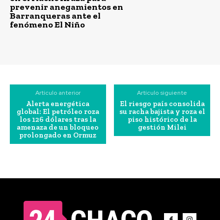
prevenir anegamientos en
Barranqueras ante el
fenómeno El Niño
Artículo anterior
Artículo siguiente
Alerta energética
El riesgo país consolida
global: El petróleo roza
su racha bajista y roza el
los 126 dólares tras la
piso histórico de la
amenaza de un bloqueo
gestión Milei
prolongado en Ormuz