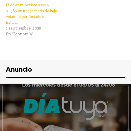
El dólar minorista sube a
$1.385 en una jornada de bajo
volumen por feriado en
EE.UU.
1 septiembre, 2025
En "Economía"
Anuncio